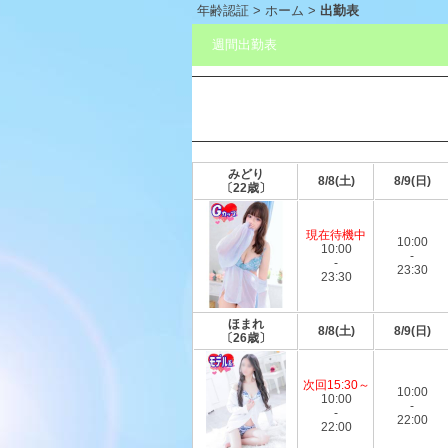
年齢認証
>
ホーム
>
出勤表
週間出勤表
みどり
8/8(土)
8/9(日)
〔22歳〕
現在待機中
10:00
10:00
-
-
23:30
23:30
ほまれ
8/8(土)
8/9(日)
〔26歳〕
次回15:30～
10:00
10:00
-
-
22:00
22:00