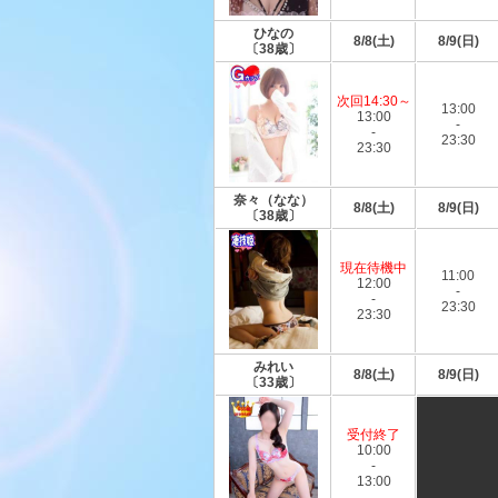
ひなの
8/8(土)
8/9(日)
〔38歳〕
次回14:30～
13:00
13:00
-
-
23:30
23:30
奈々（なな）
8/8(土)
8/9(日)
〔38歳〕
現在待機中
11:00
12:00
-
-
23:30
23:30
みれい
8/8(土)
8/9(日)
〔33歳〕
受付終了
10:00
-
13:00